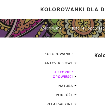
KOLOROWANKI DLA 
Kolorowanki:
/
Historie / opowieśc
KOLOROWANKI:
Kolo
ANTYSTRESOWE
HISTORIE /
OPOWIEŚCI
NATURA
PODRÓŻE
RELAKSACYJNE