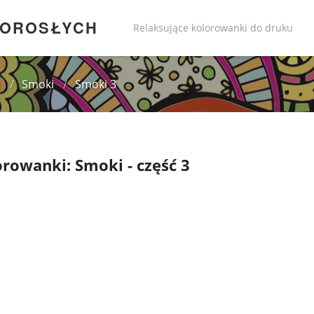
DOROSŁYCH
Relaksujące kolorowanki do druku
i
/
Smoki
/
Smoki 3
rowanki: Smoki - część 3