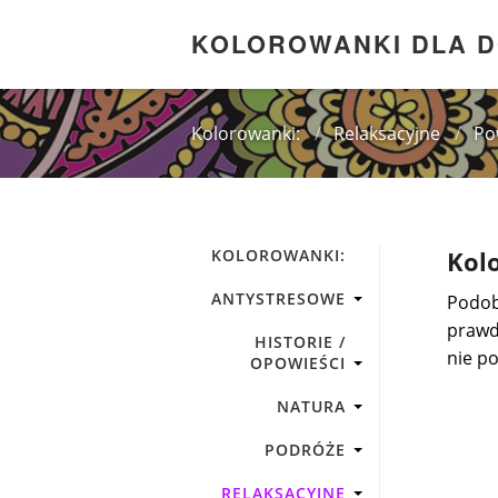
KOLOROWANKI DLA 
Kolorowanki:
/
Relaksacyjne
/
Po
KOLOROWANKI:
Kol
ANTYSTRESOWE
Podob
prawd
HISTORIE /
nie po
OPOWIEŚCI
NATURA
PODRÓŻE
RELAKSACYJNE