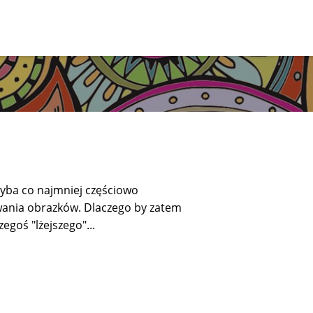
hyba co najmniej częściowo
owania obrazków. Dlaczego by zatem
egoś "lżejszego"...