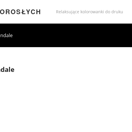
DOROSŁYCH
Relaksujące kolorowanki do druku
ndale
dale