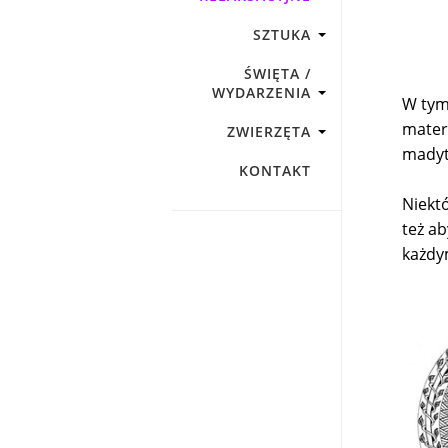
SZTUKA
ŚWIĘTA /
WYDARZENIA
W tym
mater
ZWIERZĘTA
madyt
KONTAKT
Niekt
też ab
każdy