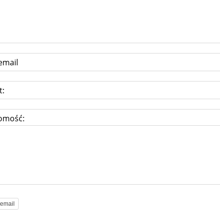
email
t:
omość: