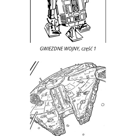
GWIEZDNE WOJNY, część 1