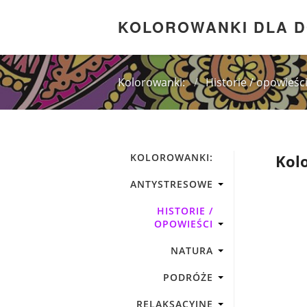
KOLOROWANKI DLA 
Kolorowanki:
/
Historie / opowieśc
KOLOROWANKI:
Kolo
ANTYSTRESOWE
HISTORIE /
OPOWIEŚCI
NATURA
PODRÓŻE
RELAKSACYJNE