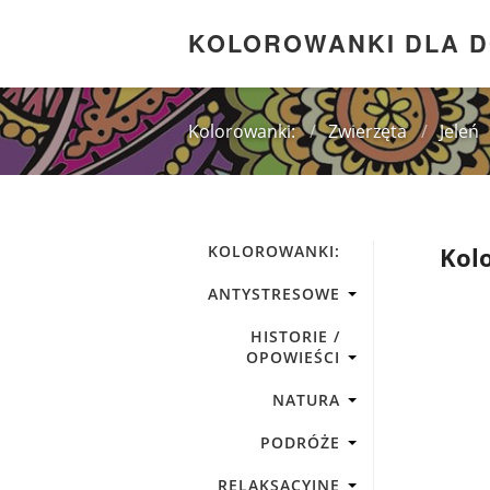
KOLOROWANKI DLA 
Kolorowanki:
/
Zwierzęta
/
Jeleń
KOLOROWANKI:
Kolo
ANTYSTRESOWE
HISTORIE /
OPOWIEŚCI
NATURA
PODRÓŻE
RELAKSACYJNE